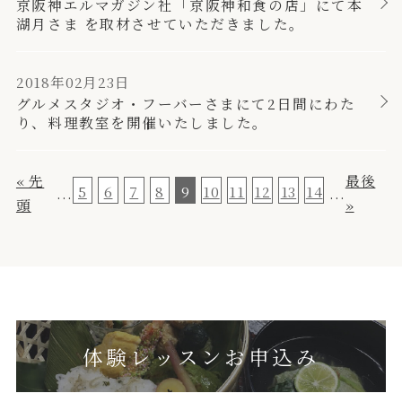
京阪神エルマガジン社「京阪神和食の店」にて本
湖月さま を取材させていただきました。
2018年02月23日
グルメスタジオ・フーバーさまにて2日間にわた
り、料理教室を開催いたしました。
« 先
最後
5
6
7
8
9
10
11
12
13
14
...
...
頭
»
体験レッスンお申込み